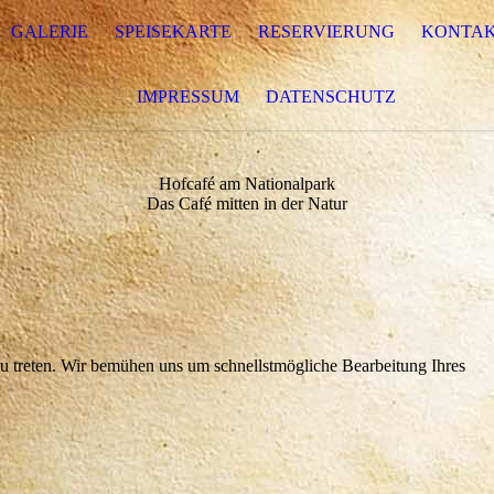
GALERIE
SPEISEKARTE
RESERVIERUNG
KONTA
IMPRESSUM
DATENSCHUTZ
Hofcafé am Nationalpark
Das Café mitten in der Natur
zu treten. Wir bemühen uns um schnellstmögliche Bearbeitung Ihres